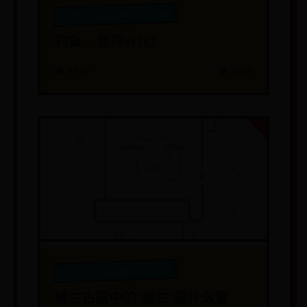
beat365正版网站唯一官网app
钓鱼 - 原神WIKI
📅 07-07
👁️ 5905
beat365正版网站唯一官网app
楼兰古国中的“楼兰”是什么意