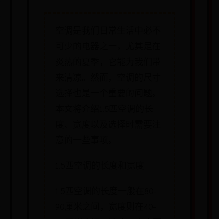
空调是我们日常生活中必不
可少的电器之一，尤其是在
炎热的夏季，它能为我们带
来清凉。然而，空调的尺寸
选择也是一个重要的问题。
本文将介绍1.5匹空调的长
度、宽度以及选择时需要注
意的一些事项。
1.5匹空调的长度和宽度
1.5匹空调的长度一般在80-
90厘米之间，宽度则在40-