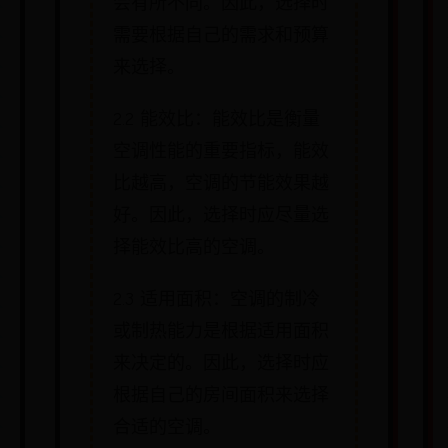
会有所不同。因此，选择时
需要根据自己的需求和预算
来选择。
2.2 能效比：能效比是衡量
空调性能的重要指标，能效
比越高，空调的节能效果越
好。因此，选择时应尽量选
择能效比高的空调。
2.3 适用面积：空调的制冷
或制热能力是根据适用面积
来决定的。因此，选择时应
根据自己的房间面积来选择
合适的空调。