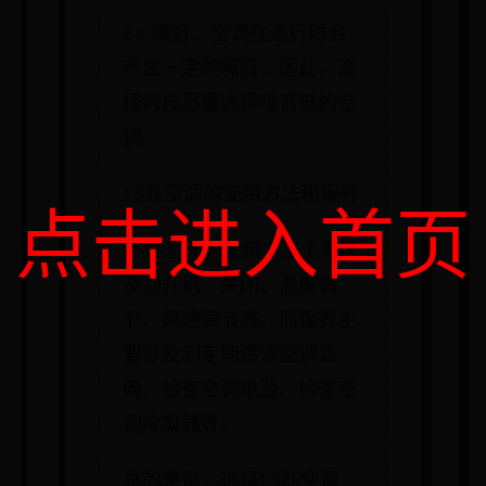
2.4 噪音：空调在运行时会
产生一定的噪音，因此，选
择时应尽量选择噪音低的空
调。
1.5匹空调的使用方法和保养
点击进入首页
1.5匹空调的使用方法主要涉
及到开机、关闭、温度调
节、风速调节等。而保养主
要涉及到定期清洁空调滤
网、检查空调电源、检查空
调冷凝器等。
总的来说，选择1.5匹空调