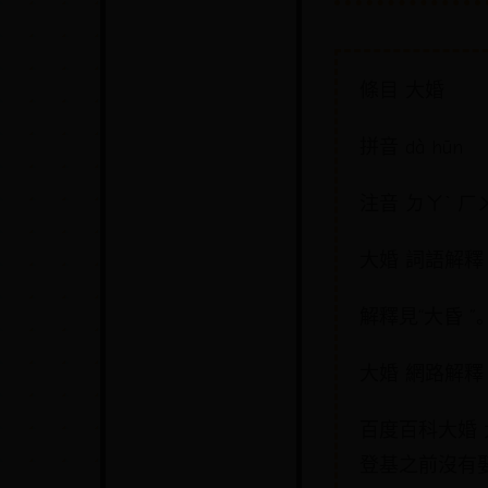
條目 大婚
拼音 dà hūn
注音 ㄉㄚˋ ㄏ
大婚 詞語解釋
解釋見“大昏 ”。
大婚 網路解釋
百度百科大婚
登基之前沒有