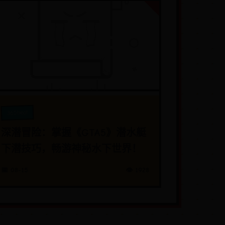
365beat
深潜冒险：掌握《GTA5》潜水艇
下潜技巧，畅游神秘水下世界！
📅 08-15
👁️ 1928