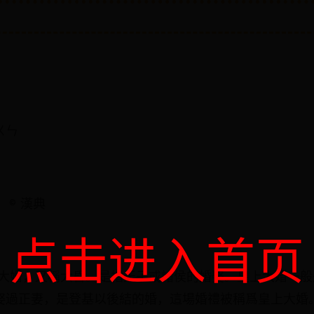
ㄨㄣ
 © 漢典
点击进入首页
 大婚，又稱大昏。是指天子或諸侯的婚娶。皇上大婚一般
娶過正妻，是登基以後結的婚，這場婚禮被稱爲皇上大婚。 