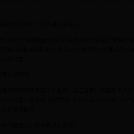
设置淘金币抵扣？金币规则是什么？
宝卖家如何设置淘金币抵扣.报名活动的要求,并详细解读
金币抵扣的要求和渠道 01 年度内B.C类违规均需要小于12
内,支付宝 ...
设置运费模板
深受欢迎的网购零售平台,也可以自己注册成为卖家,今天
怎么设置运费模板. 操作方法 01 首先点击卖家中心. 02
 选择运费模板 ...
设置公益宝贝，如何参加公益计划