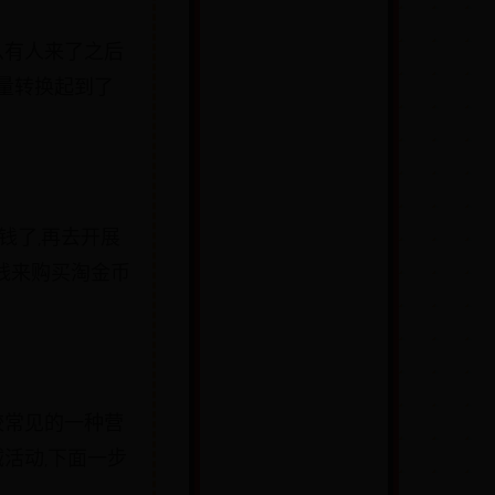
么有人来了之后
量转换起到了
钱了,再去开展
花钱来购买淘金币
较常见的一种营
活动,下面一步