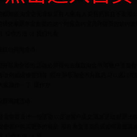
都知道,淘宝店无非就是有人来,有人买,售后暂且不谈.那
的转化率是非常重要的,这个时候店内宝贝详情页的站内流
操作方法 01 我们先看 ...
充红包得淘金币
想开展淘金币的活动,必须得先去赚取淘金币,等账户里面有
动,例如店铺签到等. 现在,新版淘金币升级后,可以通过
家操作一下. 操作方 ...
设置满减活动
经常需要设计一些活动,以促进客户成交.满减活动,就是比
促使客户购买更多的商品. 那在淘宝里面应该如何设置满减
操作方法 01 我 ...