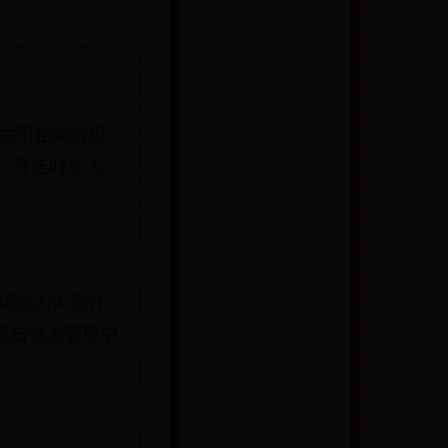
淘金币相关的规
分: 开店时长大
小编就为大家介
 点击物流管理中