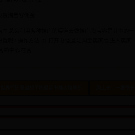
设置淘宝客佣金
店主,总会利用各种推广的渠道去做推广,淘宝客是其中的一
呢? 操作方法 01 打开电脑,登陆淘宝卖家版,进入卖家中心
销中心.在营 ...
兽世界怀旧服盗贼单刷厄运书堆攻略解析
胸上长了一根很长