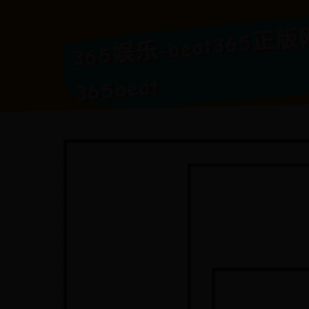
3
乐-bea
网a
365beat