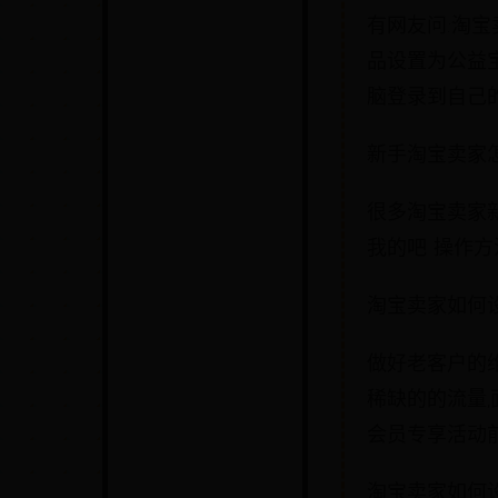
有网友问:淘宝
品设置为公益宝
脑登录到自己的店
新手淘宝卖家
很多淘宝卖家
我的吧 操作方法
淘宝卖家如何设
做好老客户的
稀缺的的流量
会员专享活动前
淘宝卖家如何