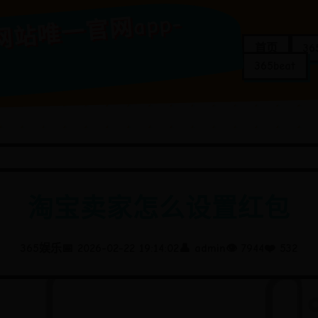
65
娱
t365
正
版
网
站
唯
一
官
pp-
首页
3
365beat
淘宝卖家怎么设置红包
365娱乐
📅 2026-02-22 19:14:02
👤 admin
👁️ 7944
❤️ 532