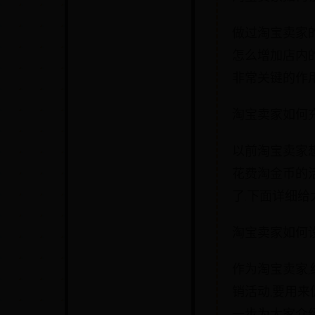
做过淘宝卖家的
怎么增加店内
非常关键的作用. 
淘宝卖家如何
以前淘宝卖家
花费淘金币的活
了.下面详细给大
淘宝卖家如何
作为淘宝卖家,
销活动,要用来
一步为大家介绍. 