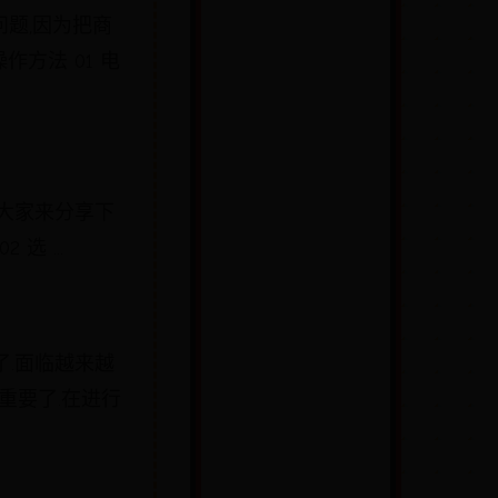
问题,因为把商
方法 01 电
大家来分享下
选 ...
.面临越来越
重要了.在进行