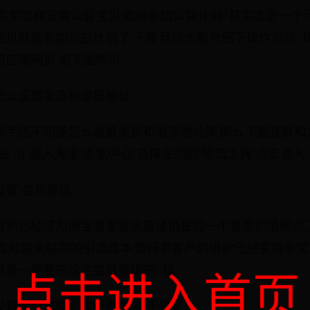
卖家怎样设置公益宝贝,如何参加公益计划?其实这是一个
贝就是参加公益计划了.下面,我给大家介绍下操作方法. 操作
铺网页:如下图所示 ...
怎么设置发货和退货地址
新手还不知道怎么设置发货和退货地址库,那么下面我就和
 01 进入淘宝"卖家中心"选择左边的"物流工具"点击进入 02 
置“会员等级”
维护已经成为淘宝卖家提高店铺销量的一个重要的落脚点了
,面对越来越高的引流成本,做好老客户的维护已经变得非常
是一定要先设定会员等级的! 操 ...
点击进入首页
设置宝贝详情页掌柜推荐[新手卖家]