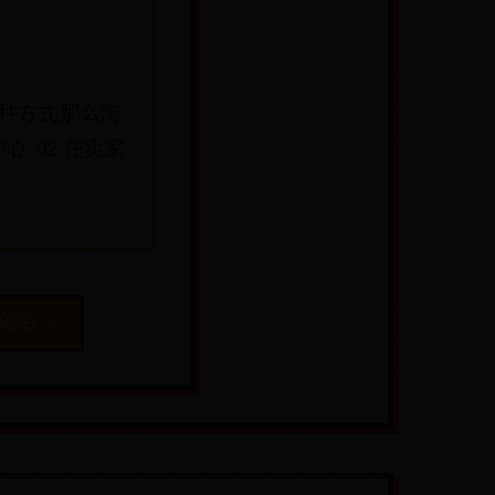
种方式,那么淘
. 02 在卖家
的毛 →