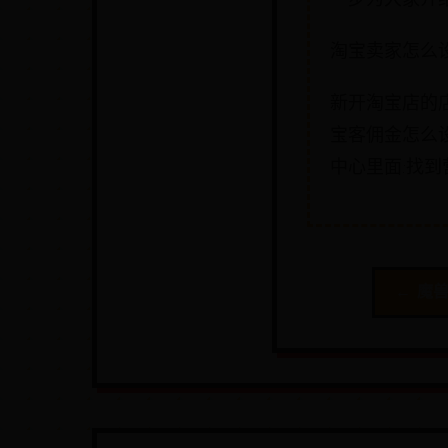
淘宝卖家怎么
新开淘宝店的
宝客佣金怎么设置
中心里面:找到营
← 魔