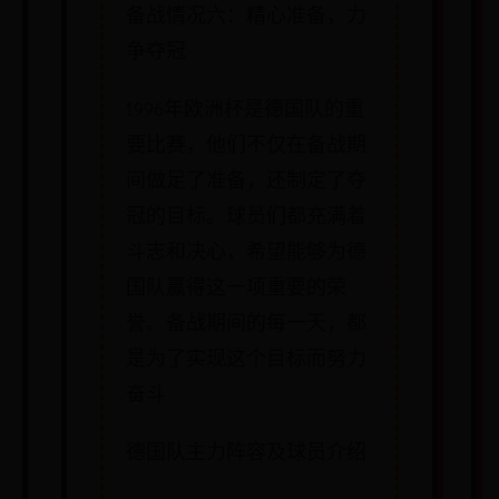
备战情况六：精心准备，力
争夺冠
1996年欧洲杯是德国队的重
要比赛，他们不仅在备战期
间做足了准备，还制定了夺
冠的目标。球员们都充满着
斗志和决心，希望能够为德
国队赢得这一项重要的荣
誉。备战期间的每一天，都
是为了实现这个目标而努力
奋斗
德国队主力阵容及球员介绍