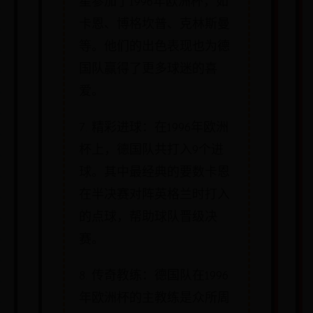
星参加了1996年欧洲杯，如
卡恩、博格坎普、克林斯曼
等。他们的出色表现也为德
国队赢得了更多球迷的喜
爱。
7. 精彩进球：在1996年欧洲
杯上，德国队共打入9个进
球。其中最经典的要数卡恩
在半决赛对阵英格兰时打入
的点球，帮助球队晋级决
赛。
8. 传奇教练：德国队在1996
年欧洲杯的主教练是众所周