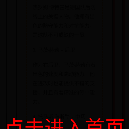
热罗姆·博特曼是德国队后防
线上的关键人物。他拥有出
色的防守能力和对抗能力，
是球队不可或缺的一员。
3. 马茨·赫勒 - 后卫
作为右后卫，马茨·赫勒有着
出色的速度和跑动能力。他
在进攻时也能提供不错的支
援，并且有着精准的传中能
力。
4. 托马斯·海斯勒 - 中场
点击进入首页