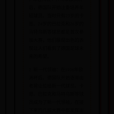
后，德国队开始注重培养年
轻球员。当时只有23岁的卡
恩、24岁的巴拉克和26岁的
马特乌斯等球员都是首次参
加大赛，他们展现出色的表
现让人们看到了德国足球未
来的希望。
2. 新一代领袖：在1996年欧
洲杯后，德国队开始逐渐由
老将让位给新一代球员。卡
恩、巴拉克和马特乌斯等球
员成为了新一代领袖，在接
下来的几届大赛中都发挥出