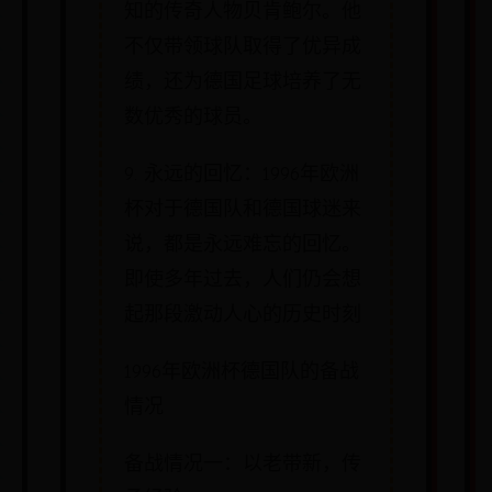
知的传奇人物贝肯鲍尔。他
不仅带领球队取得了优异成
绩，还为德国足球培养了无
数优秀的球员。
9. 永远的回忆：1996年欧洲
杯对于德国队和德国球迷来
说，都是永远难忘的回忆。
即使多年过去，人们仍会想
起那段激动人心的历史时刻
1996年欧洲杯德国队的备战
情况
备战情况一：以老带新，传