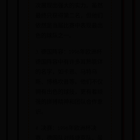
次展现出强大的实力。虽然
最终只获得第二名，但他们
依然是当届比赛中表现最出
色的球队之一。
3. 德国阵容：1996年欧洲杯
德国阵容中有许多耳熟能详
的名字，如卡恩、马特乌
斯、博格坎普等。他们不仅
拥有出色的球技，更有着顽
强的拼搏精神和团队合作意
识。
4. 决赛：1996年欧洲杯决
赛，德国队对阵捷克队。虽