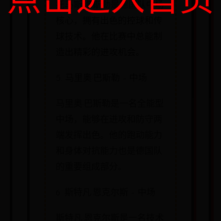
托马斯·海斯勒是德国队中场
核心，拥有出色的控球和传
球技术。他在比赛中总能制
造出精彩的进攻机会。
5. 马里奥·巴斯勒 - 中场
马里奥·巴斯勒是一名全能型
中场，能够在进攻和防守两
端发挥出色。他的跑动能力
和身体对抗能力也是德国队
的重要组成部分。
6. 斯特凡·恩克尔斯 - 中场
斯特凡·恩克尔斯是一名技术