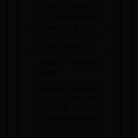
尔、中场球员马特乌斯、扎
格尔、莱曼和科夫勒以及前
锋克林斯曼和卡恩。其中，
马特乌斯和克林斯曼表现出
色，分别打进2球和1球。
4. 德国队在1996年欧洲杯的
最终成绩
尽管德国队在小组赛中表现
出色，但他们最终只能拿到
第八名的成绩。这也是德国
队自1984年以来首次无缘欧
洲杯四强。不过，这次失利