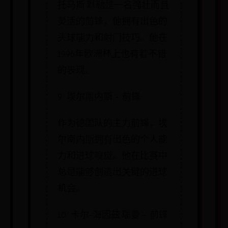
托马斯·默勒是一名强壮而且
灵活的前锋，他拥有出色的
头球能力和射门技巧。他在
1996年欧洲杯上也有着不错
的表现。
9. 埃尔南内斯 - 前锋
作为德国队的主力前锋，埃
尔南内斯拥有出色的个人能
力和进球嗅觉。他在比赛中
总是能够创造出关键的进球
机会。
10. 卡尔-海因兹·瑙曼 - 前锋