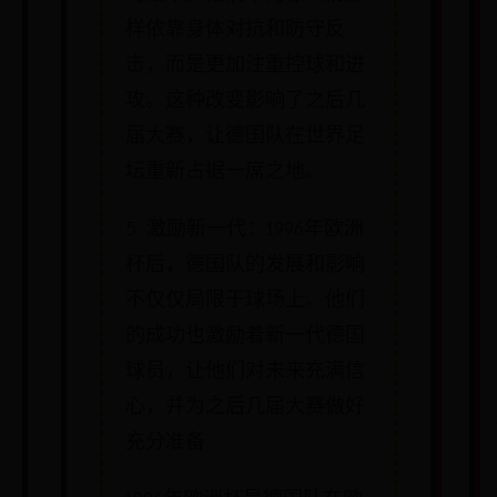
样依靠身体对抗和防守反
击，而是更加注重控球和进
攻。这种改变影响了之后几
届大赛，让德国队在世界足
坛重新占据一席之地。
5. 激励新一代：1996年欧洲
杯后，德国队的发展和影响
不仅仅局限于球场上。他们
的成功也激励着新一代德国
球员，让他们对未来充满信
心，并为之后几届大赛做好
充分准备