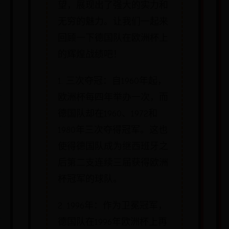
望，展现出了强大的实力和
无穷的魅力。让我们一起来
回顾一下德国队在欧洲杯上
的辉煌战绩吧！
1. 三次夺冠：自1960年起，
欧洲杯每四年举办一次，而
德国队却在1960、1972和
1980年三次夺得冠军。这也
使得德国队成为继西班牙之
后第二支连续三届获得欧洲
杯冠军的球队。
2. 1996年：作为卫冕冠军，
德国队在1996年欧洲杯上再