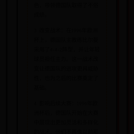
色，带领德国队取得了不俗
成绩。
3. 改变战术：在1996年欧洲
杯上，德国队主教练比尔曼
采用了4-4-2阵型，并让年轻
球员担任主力。这一战术改
变让德国队的进攻更具威胁
性，也为之后的比赛奠定了
基础。
4. 影响后续大赛：1996年欧
洲杯后，德国队开始在大赛
中展现出更加灵活和多样化
的战术。他们不再像以前那