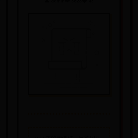
👤 admin
👁️ 3628
❤️ 43