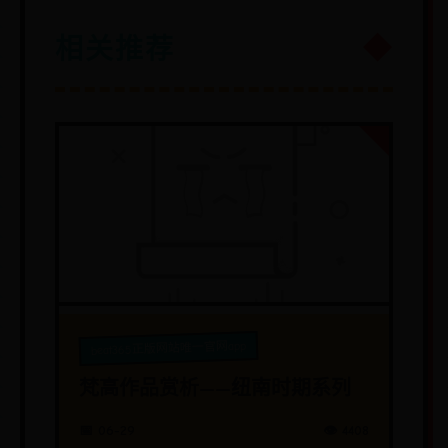
相关推荐
beat365正版网站唯一官网app
梵高作品赏析——纽南时期系列
📅 06-29
👁️ 4408