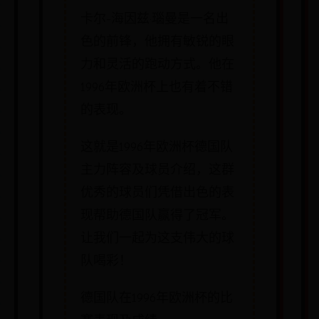
卡尔-海因兹·瑙曼是一名出
色的前锋，他拥有敏锐的眼
力和灵活的跑动方式。他在
1996年欧洲杯上也有着不错
的表现。
这就是1996年欧洲杯德国队
主力阵容及球员介绍，这群
优秀的球员们凭借出色的表
现帮助德国队赢得了冠军。
让我们一起为这支伟大的球
队喝彩！
德国队在1996年欧洲杯的比