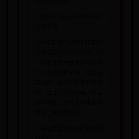
赛表现及成绩
1. 德国队在1996年欧洲杯的
比赛表现
1996年欧洲杯是德国队第六
次参加欧洲足球锦标赛，他
们的表现可谓是令人印象深
刻。在小组赛阶段，德国队
与捷克、意大利和俄罗斯同
组，经过三场比赛后，德国
队以两胜一平的成绩排名小
组第一晋级淘汰赛。
2. 德国队在淘汰赛阶段的比
赛表现