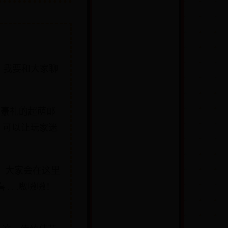
！我要和大家聊
爆棚豪礼的超萌邮
，可以让玩家迷
。大家会在这里
喜……嗷嗷嗷！