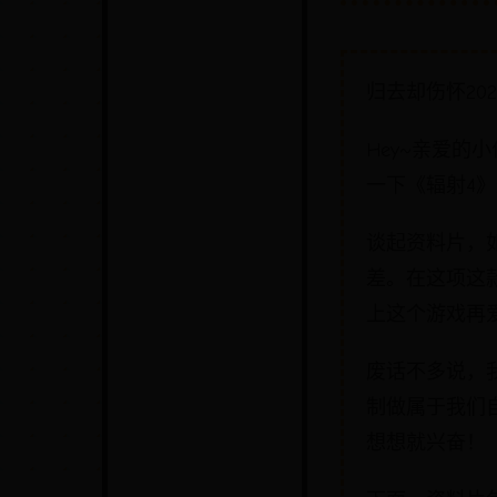
归去却伤怀2023
Hey~亲爱
一下《辐射4
谈起资料片，如
差。在这项这
上这个游戏再
废话不多说，
制做属于我们
想想就兴奋！