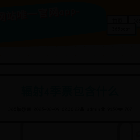
65
娱
t365
正
版
网
站
唯
一
官
pp-
首页
3
365beat
辐射4季票包含什么
365娱乐
📅 2025-08-09 02:30:22
👤 admin
👁️ 9150
❤️ 707