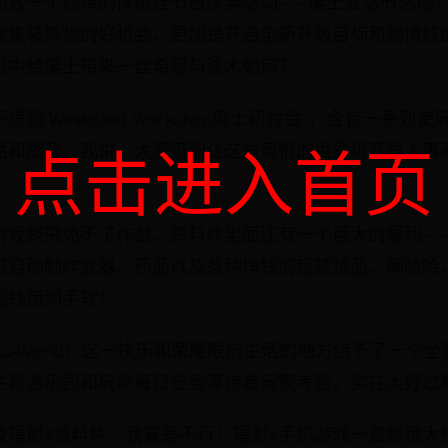
包含一个超棒的传统佳节日庆典活动——废士复活节活动
搜集装饰物的好机会，更加是开启全新升级目标和剧情线
日中给废士带来一丝希望与法术如何？
到“Wasteland Workshop废士研讨会”，含有一系列
品和圈套。我讲，大家可别让这些可恨的世界级变异人再
点击进入首页
游戏终究免不了作战。资料片里面还有一个巨大的褔利—
可自动制作武器、药品以及各种挣钱的超赞货品。啊哈哈
圈钱捞到手软！
ka-World！这一快乐和荣耀眼前生活的地方给予了一个
主题游乐园和玩命每日任务等待着玩家考验。实在太好过
及辐射4资料片，我真是不行！辐射4手机游戏一直都是大