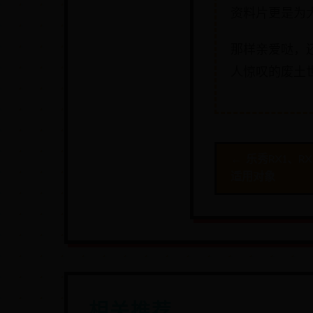
资料片更是为
那样亲爱哒，
人惊叹的废土
← 乐秀RX1、R
适用对象
相关推荐