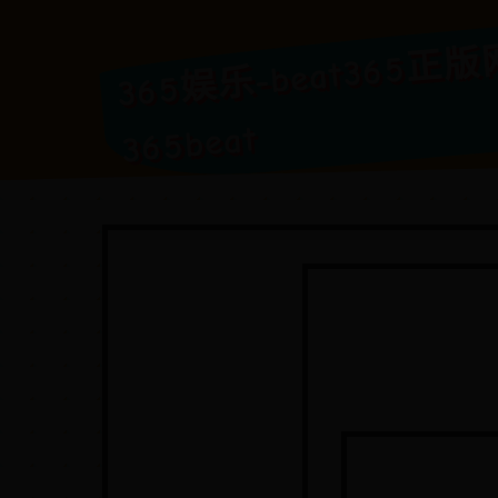
3
乐-bea
网a
365beat