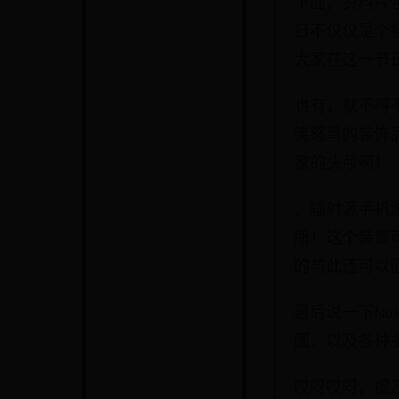
下面，资料片
日不仅仅是个
大家在这一节
也有，就不得不提
笑怒骂的装饰
家的头颅啊！
，辐射源手机
所！这个装置
的与此还可以
最后说一下Nu
图，以及各种
哎呀哎呀，提