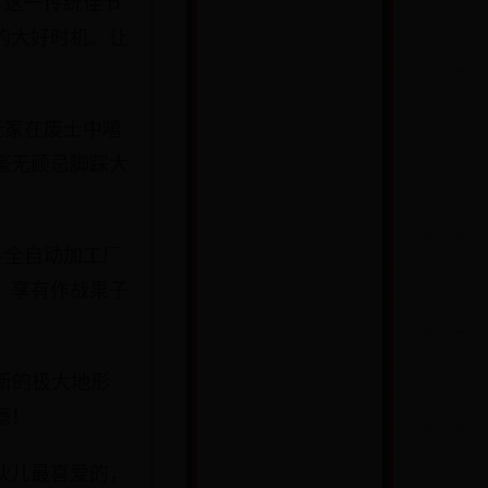
！这一传统佳节
的大好时机。让
使玩家在废士中嘻
毫无顾忌脚踩大
—全自动加工厂
，享有作战果子
全新的极大地形
瘾！
伙儿最喜爱的，