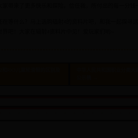
大家带来了更多快乐和探险。信任我，所付出的每一分钱
还在等什么？马上选购辐射4的资料片吧，和我一起探寻
世界吧！大家在辐射4资料片中见！爱玩家们哟~
X2和RX3儿童轮滑鞋的区别及
中华人民共和国职业分类大典
公示稿 →