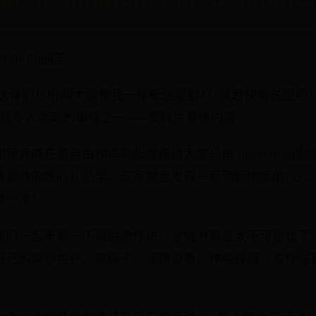
-06-16回答
的小伙伴们！听闻大家像我一样痴迷辐射4？就赶快看这里吧
》最令人激动的事情之一——资料片具体内容！
何完成任务自由钟声响起就像给大家乌龟 delivering
款游戏的暖心礼品里，玩家就会发现一系列超绚丽的DLC
爱一次！
我们一起来看一下辐射源作坊！这地方真是太不可思议了
自己的奇妙世界。建房子、修建设备、种植绿植、写作惊