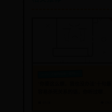
beat365正版网站唯一官网app
“你要这么想，我也没办法”十句最
容易杀死关系的话，你听过哪
句？
📅 07-18
👁️ 1762