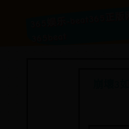
3
乐-bea
网a
365beat
崩壞3