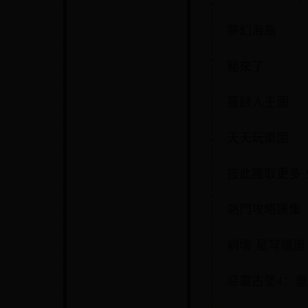
夢幻海島
豬來了
薑餅人王國
天天玩樂園
按此獲取更多 免
熱門攻略匯集
崩壞 星穹鐵道
惡靈古堡4：