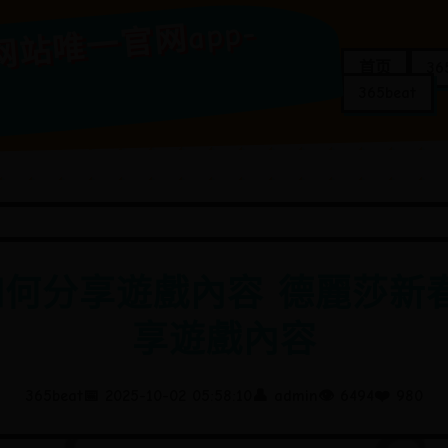
65
娱
t365
正
版
网
站
唯
一
官
pp-
首页
3
365beat
如何分享遊戲內容 德麗莎新
享遊戲內容
365beat
📅 2025-10-02 05:58:10
👤 admin
👁️ 6494
❤️ 980