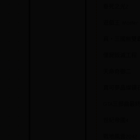
垂死之光2
遊戲王 Master 
真・三國無雙
僵屍毀滅工程
天命奇御二
寶可夢晶燦鑽
GTA三部曲最
世紀帝國4
戰地風雲2042