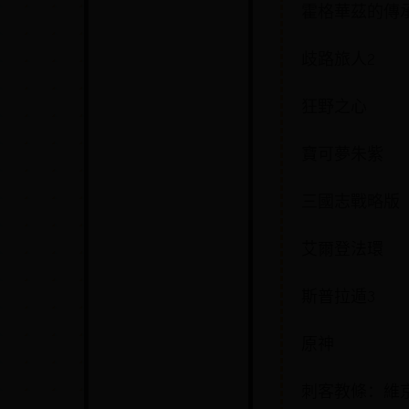
霍格華茲的傳
歧路旅人2
狂野之心
寶可夢朱紫
三國志戰略版
艾爾登法環
斯普拉遁3
原神
刺客教條：維