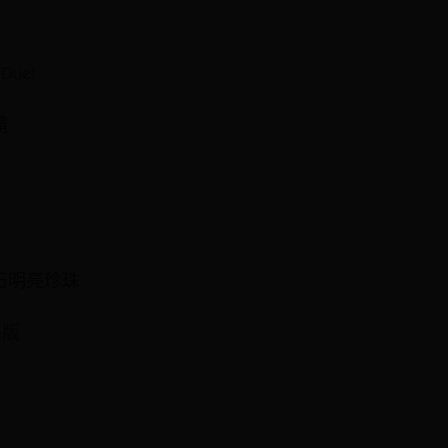
Duel
霸
石明亮珍珠
終版