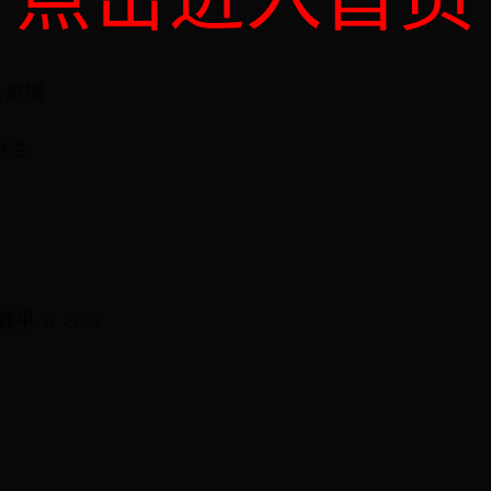
心危機
重生
 II 2022