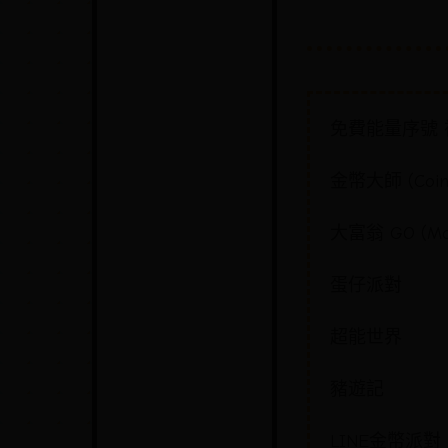
免費能量序號 
金幣大師 (Coin 
大富翁 GO (Mon
蛋仔派對
超能世界
豬遊記
LINE金幣派對