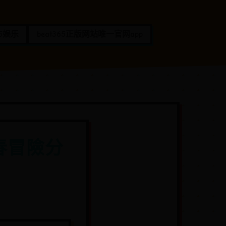
65娱乐
beat365正版网站唯一官网app
春冒險分