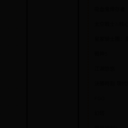
吸血鬼倖存者
太空戰士7-核
皇家騎士團：
戰神5
江湖悠悠
決勝時刻 現代戰爭
FGO
幻塔