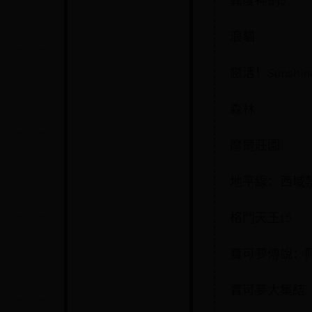
異度神劍3
浪貓
戀活！Sunshin
森林
摩爾莊園
地平線：西域
格鬥天王15
寶可夢傳說：
寶可夢大集結